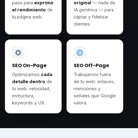
paso para
exprimir
original
— nada de
el rendimiento
de
IA genérica — para
tu página web.
captar y fidelizar
clientes.
SEO On-Page
SEO Off-Page
Optimizamos
cada
Trabajamos fuera
detalle dentro
de
de tu web: enlaces,
tu web: velocidad,
menciones y
estructura,
señales que Google
keywords y UX.
valora.