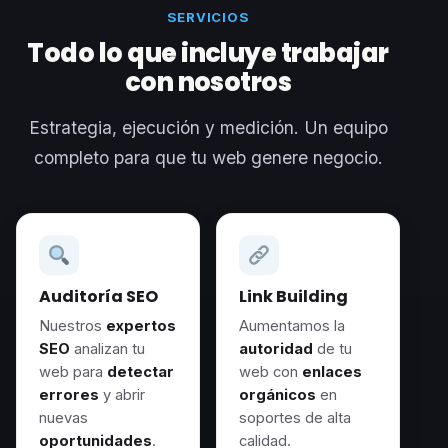
SERVICIOS
Todo lo que incluye trabajar
con nosotros
Estrategia, ejecución y medición. Un equipo
completo para que tu web genere negocio.
Auditoría SEO
Link Building
Nuestros
expertos
Aumentamos la
SEO
analizan tu
autoridad
de tu
web para
detectar
web con
enlaces
errores
y abrir
orgánicos
en
nuevas
soportes de alta
oportunidades
.
calidad.