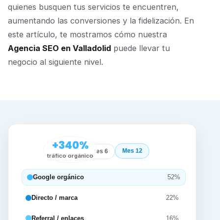
quienes busquen tus servicios te encuentren,
aumentando las conversiones y la fidelización. En
este artículo, te mostramos cómo nuestra
Agencia SEO en Valladolid
puede llevar tu
negocio al siguiente nivel.
+340%
Mes 12
Inicio
Mes 6
tráfico orgánico
Google orgánico
52%
Directo / marca
22%
Referral / enlaces
16%