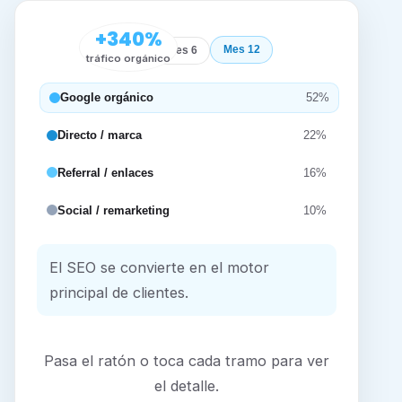
+340%
Mes 12
Inicio
Mes 6
tráfico orgánico
Google orgánico
52%
Directo / marca
22%
Referral / enlaces
16%
Social / remarketing
10%
El SEO se convierte en el motor
principal de clientes.
Pasa el ratón o toca cada tramo para ver
el detalle.