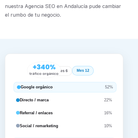
nuestra Agencia SEO en Andalucía pude cambiar
el rumbo de tu negocio.
+340%
Mes 12
Inicio
Mes 6
tráfico orgánico
Google orgánico
52%
Directo / marca
22%
Referral / enlaces
16%
Social / remarketing
10%