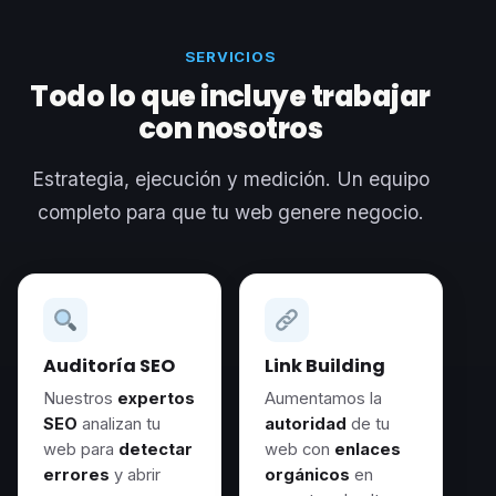
SERVICIOS
Todo lo que incluye trabajar
con nosotros
Estrategia, ejecución y medición. Un equipo
completo para que tu web genere negocio.
Auditoría SEO
Link Building
Nuestros
expertos
Aumentamos la
SEO
analizan tu
autoridad
de tu
web para
detectar
web con
enlaces
errores
y abrir
orgánicos
en