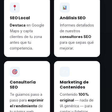
SEO Local
Análisis SEO
Destaca
en Google
Informes detallados
Maps y capta
de nuestros
clientes de tu zona
consultores SEO
antes que tu
para que sepas qué
competencia.
mejorar.
✍️
Consultoría
Marketing de
SEO
Contenidos
Te guiamos paso a
Contenido
100%
paso para
exprimir
original
— nada de
el rendimiento
de
IA genérica — para
tu página web.
captar y fidelizar