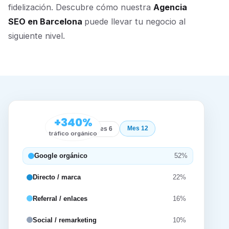
fidelización. Descubre cómo nuestra
Agencia
SEO en Barcelona
puede llevar tu negocio al
siguiente nivel.
+340%
Mes 12
Inicio
Mes 6
tráfico orgánico
Google orgánico
52%
Directo / marca
22%
Referral / enlaces
16%
Social / remarketing
10%