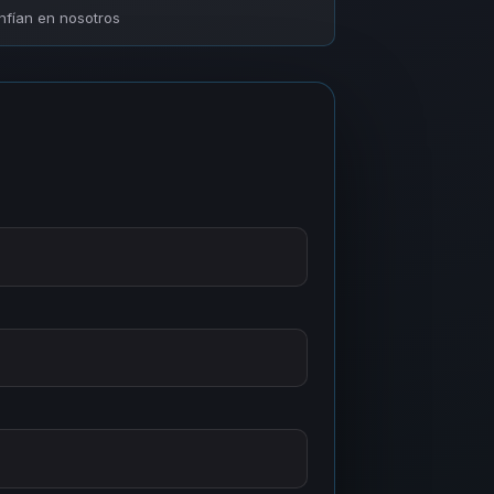
fían en nosotros
a