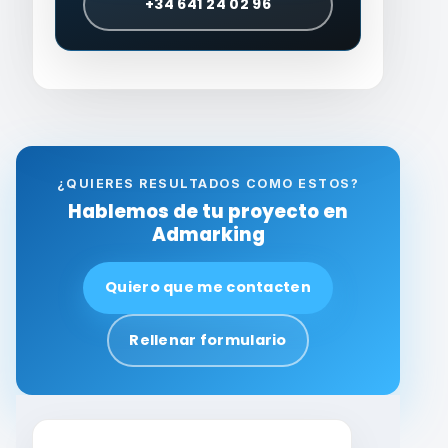
+34 641 24 02 96
¿QUIERES RESULTADOS COMO ESTOS?
Hablemos de tu proyecto en
Admarking
Quiero que me contacten
Rellenar formulario