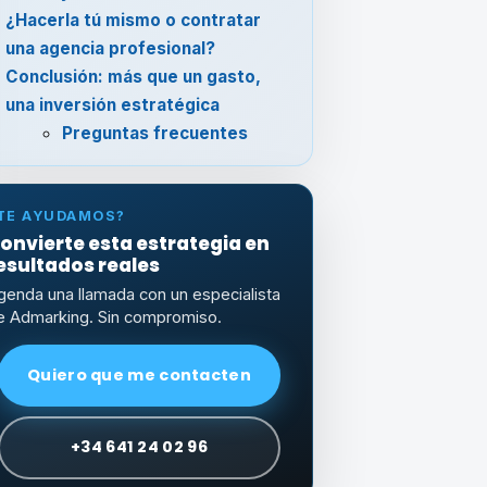
¿Hacerla tú mismo o contratar
una agencia profesional?
Conclusión: más que un gasto,
una inversión estratégica
Preguntas frecuentes
TE AYUDAMOS?
onvierte esta estrategia en
esultados reales
genda una llamada con un especialista
e Admarking. Sin compromiso.
Quiero que me contacten
+34 641 24 02 96