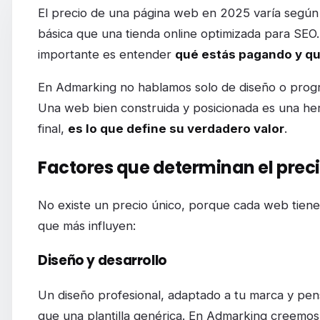
¿Cuánto cuesta hacer una página web en 2
El precio de una página web en 2025 varía según 
básica que una tienda online optimizada para SEO.
importante es entender
qué estás pagando y qu
En Admarking no hablamos solo de diseño o pro
Una web bien construida y posicionada es una her
final,
es lo que define su verdadero valor
.
Factores que determinan el prec
No existe un precio único, porque cada web tiene o
que más influyen:
Diseño y desarrollo
Un diseño profesional, adaptado a tu marca y pen
que una plantilla genérica. En Admarking creemo