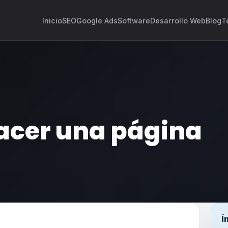
Inicio
SEO
Google Ads
Software
Desarrollo Web
Blog
T
acer una página
Í