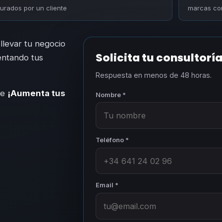
turados por un cliente
marcas con
 llevar tu negocio
Solicita tu consultorí
entando tus
Respuesta en menos de 48 horas.
le
¡Aumenta tus
Nombre *
Teléfono *
Email *