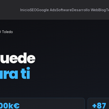
Inicio
SEO
Google Ads
Software
Desarrollo Web
Blog
T
O Toledo
puede
ra ti
00k€
+87