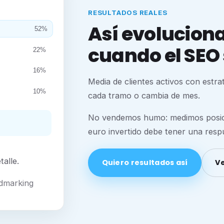
RESULTADOS REALES
Así evoluciona 
52%
cuando el SEO 
22%
16%
Media de clientes activos con estr
10%
cada tramo o cambia de mes.
No vendemos humo: medimos posicio
euro invertido debe tener una respu
alle.
Quiero resultados así
Ve
Admarking