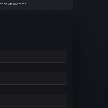
fían en nosotros
a