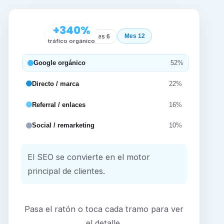
+340%
Mes 12
Inicio
Mes 6
tráfico orgánico
Google orgánico
52%
Directo / marca
22%
Referral / enlaces
16%
Social / remarketing
10%
El SEO se convierte en el motor
principal de clientes.
Pasa el ratón o toca cada tramo para ver
el detalle.