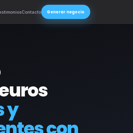
Generar negocio
estimonios
Contacto
b
 euros
s y
entes con