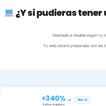
¿Y si pudieras tener
Diseñada a medida según tu im
Tu web estará preparada con las b
+340%
Mes 12
Inicio
Mes 6
tráfico orgánico