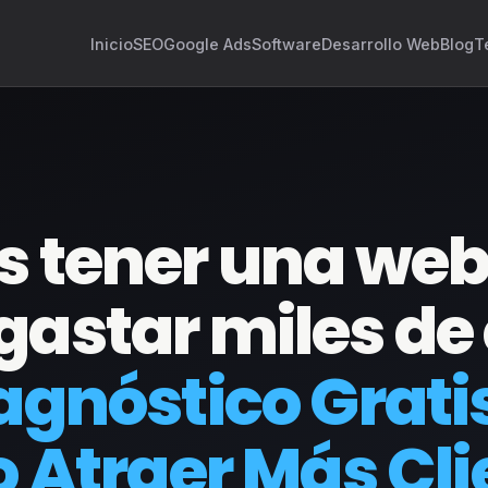
Inicio
SEO
Google Ads
Software
Desarrollo Web
Blog
T
as tener una we
 gastar miles de
iagnóstico Grati
Atraer Más Cli