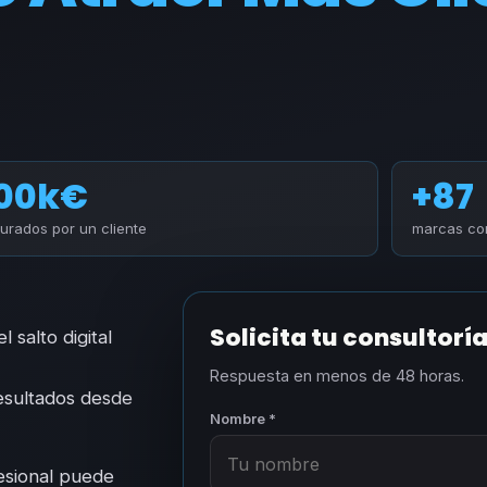
00k€
+87
turados por un cliente
marcas con
Solicita tu consultorí
 salto digital
Respuesta en menos de 48 horas.
resultados desde
Nombre *
esional puede