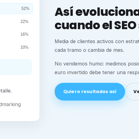
Así evoluciona 
52%
cuando el SEO 
22%
16%
Media de clientes activos con estr
10%
cada tramo o cambia de mes.
No vendemos humo: medimos posicio
euro invertido debe tener una respu
alle.
Quiero resultados así
Ve
Admarking