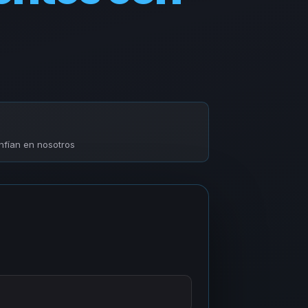
fían en nosotros
a