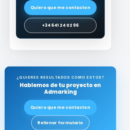
Quiero que me contacten
+34 641 24 02 96
¿QUIERES RESULTADOS COMO ESTOS?
Hablemos de tu proyecto en
Admarking
Quiero que me contacten
Rellenar formulario