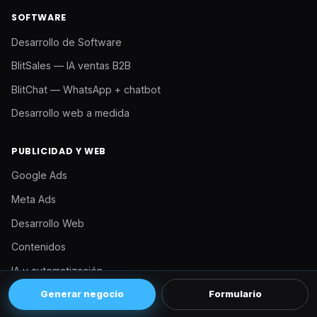
SOFTWARE
Desarrollo de Software
BlitSales — IA ventas B2B
BlitChat — WhatsApp + chatbot
Desarrollo web a medida
PUBLICIDAD Y WEB
Google Ads
Meta Ads
Desarrollo Web
Contenidos
IA y automatización
Generar negocio
Formulario
EMPRESA