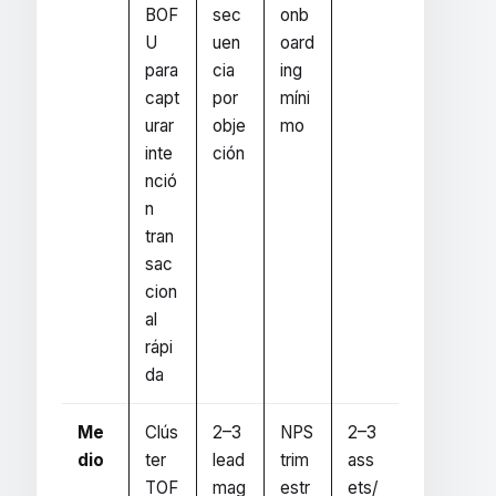
BOF
sec
onb
U
uen
oard
para
cia
ing
capt
por
míni
urar
obje
mo
inte
ción
nció
n
tran
sac
cion
al
rápi
da
Me
Clús
2–3
NPS
2–3
dio
ter
lead
trim
ass
TOF
mag
estr
ets/