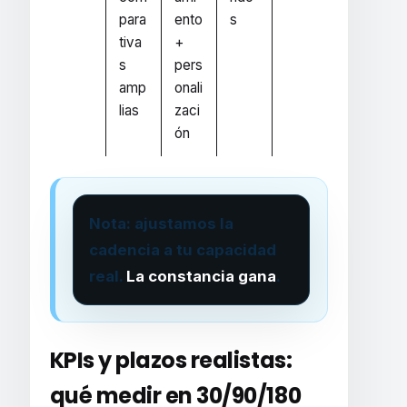
para
ento
s
tiva
+
s
pers
amp
onali
lias
zaci
ón
Nota: ajustamos la
cadencia a tu capacidad
real.
La constancia gana
.
KPIs y plazos realistas
:
qué medir en 30/90/180