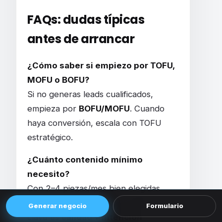
FAQs: dudas típicas
antes de arrancar
¿Cómo saber si empiezo por TOFU,
MOFU o BOFU?
Si no generas leads cualificados,
empieza por
BOFU/MOFU
. Cuando
haya conversión, escala con TOFU
estratégico.
¿Cuánto contenido mínimo
necesito?
Con 2–4 piezas/mes bien elegidas
puedes ver señales en 90 días. La
Generar negocio
Formulario
clave es
calidad + intención