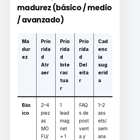
madurez
(básico / medio
/ avanzado)
Ma
Prio
Prio
Prio
Cad
dur
rida
rida
rida
enc
ez
d
d
d
ia
Atr
Inte
Del
sug
aer
rac
eita
erid
tua
r
a
r
Bás
2–4
1
FAQ
1–2
ico
piez
lead
s de
ass
as
mag
post
ets/
MO
net
vent
sem
FU/
+ 1
a y
ana