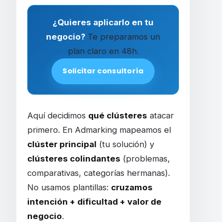
¿Quieres aplicarlo en tu
negocio?
Te preparamos un
plan claro en 48h.
Solicitar consultoría
Aquí decidimos
qué clústeres
atacar
primero. En Admarking mapeamos el
clúster principal
(tu solución) y
clústeres colindantes
(problemas,
comparativas, categorías hermanas).
No usamos plantillas:
cruzamos
intención + dificultad + valor de
negocio
.