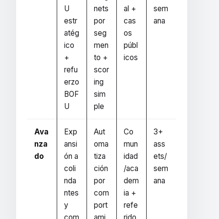
U
nets
al +
sem
estr
por
cas
ana
atég
seg
os
ico
men
públ
+
to +
icos
refu
scor
erzo
ing
BOF
sim
U
ple
Ava
Exp
Aut
Co
3+
nza
ansi
oma
mun
ass
do
ón a
tiza
idad
ets/
coli
ción
/aca
sem
nda
por
dem
ana
ntes
com
ia +
y
port
refe
com
ami
rido