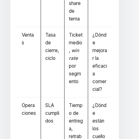
share
de
tema
Venta
Tasa
Ticket
¿Dónd
s
de
medio
e
cierre,
,
win
mejora
ciclo
rate
r la
por
eficaci
segm
a
ento
comer
cial?
Opera
SLA
Tiemp
¿Dónd
ciones
cumpli
o de
e
dos
entreg
están
a,
los
retrab
cuello