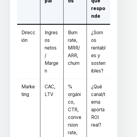
pal
os
que
respo
nde
Direcc
Ingres
Burn
¿Som
ión
os
rate,
os
netos
MRR/
rentabl
/
ARR,
es y
Marge
churn
sosten
n
ibles?
Marke
CAC,
%
¿Qué
ting
LTV
orgáni
canal/t
co,
ema
CTR,
aporta
conve
ROI
rsion
real?
rate,