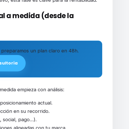
al a medida (desde la
preparamos un plan claro en 48h.
sultoría
medida empieza con análisis:
posicionamiento actual.
icción en su recorrido.
, social, pago…).
ones alineadas con tu marca.