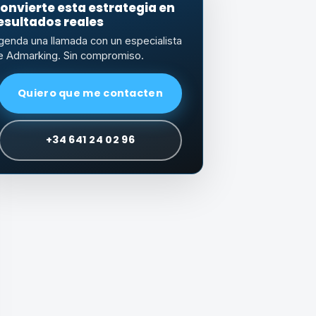
onvierte esta estrategia en
esultados reales
genda una llamada con un especialista
e Admarking. Sin compromiso.
Quiero que me contacten
+34 641 24 02 96