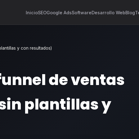
Inicio
SEO
Google Ads
Software
Desarrollo Web
Blog
T
lantillas y con resultados)
funnel de ventas
sin plantillas y