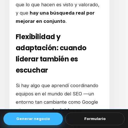
que lo que hacen es visto y valorado,
y que
hay una búsqueda real por
mejorar en conjunto
.
Flexibilidad y
adaptación: cuando
liderar también es
escuchar
Si hay algo que aprendí coordinando
equipos en el mundo del SEO —un
entorno tan cambiante como Google
mismo— es que
la rigidez es
enemiga de la eficiencia
. Un buen
Generar negocio
Formulario
líder no solo da dirección: también