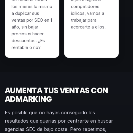
los meses lo mismo
competidores
a duplicar sus
idílicos, vamos a
ventas por SEO en 1
trabajar para
año, sin bajar
acercarte a ellos.
precios ni hacer
descuentos. ¿Es
rentable o no?
AUMENTA TUS VENTAS CON
ADMARKING
Es posible que no hayas conseguido los
resultados que querías por centrarte en buscar
agencias SEO de bajo coste. Pero repetimos,