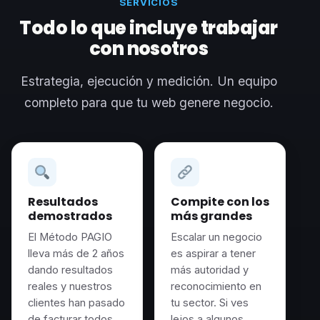
SERVICIOS
Todo lo que incluye trabajar
con nosotros
Estrategia, ejecución y medición. Un equipo
completo para que tu web genere negocio.
Resultados
Compite con los
demostrados
más grandes
El Método PAGIO
Escalar un negocio
lleva más de 2 años
es aspirar a tener
dando resultados
más autoridad y
reales y nuestros
reconocimiento en
clientes han pasado
tu sector. Si ves
de facturar todos
lejos a algunos