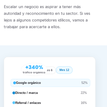
Escalar un negocio es aspirar a tener más
autoridad y reconocimiento en tu sector. Si ves
lejos a algunos competidores idílicos, vamos a
trabajar para acercarte a ellos.
+340%
Mes 12
Inicio
Mes 6
tráfico orgánico
Google orgánico
52%
Directo / marca
22%
Referral / enlaces
16%