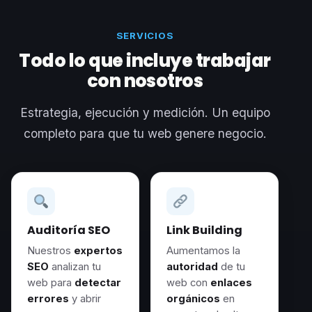
SERVICIOS
Todo lo que incluye trabajar
con nosotros
Estrategia, ejecución y medición. Un equipo
completo para que tu web genere negocio.
Auditoría SEO
Link Building
Nuestros
expertos
Aumentamos la
SEO
analizan tu
autoridad
de tu
web para
detectar
web con
enlaces
errores
y abrir
orgánicos
en