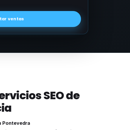
ar ventas
servicios SEO de
ia
en Pontevedra