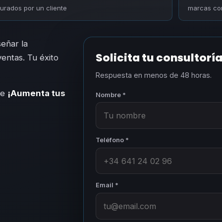
turados por un cliente
marcas con
señar la
Solicita tu consultorí
ventas. Tu éxito
Respuesta en menos de 48 horas.
le
¡Aumenta tus
Nombre *
Teléfono *
Email *