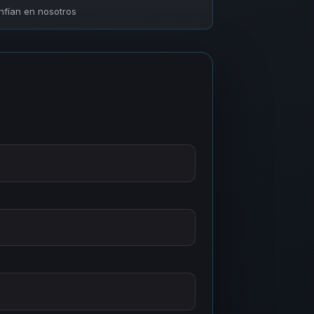
fían en nosotros
a