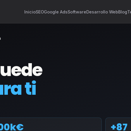
Inicio
SEO
Google Ads
Software
Desarrollo Web
Blog
T
a
puede
ra ti
00k€
+87