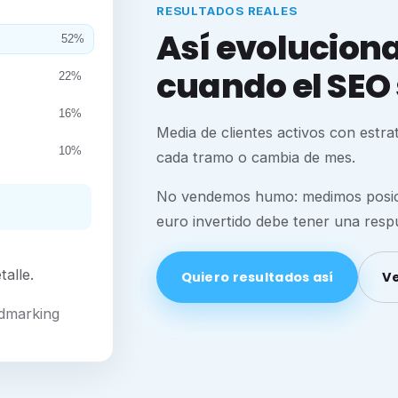
RESULTADOS REALES
Así evoluciona 
52%
cuando el SEO 
22%
16%
Media de clientes activos con estr
10%
cada tramo o cambia de mes.
No vendemos humo: medimos posicio
euro invertido debe tener una respu
alle.
Quiero resultados así
Ve
Admarking