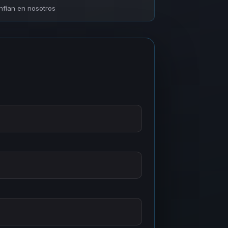
fían en nosotros
a