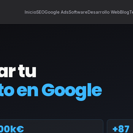
Inicio
SEO
Google Ads
Software
Desarrollo Web
Blog
T
r tu
o en Google
00k€
+87