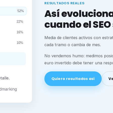
RESULTADOS REALES
Así evoluciona 
52%
cuando el SEO 
22%
16%
Media de clientes activos con estr
10%
cada tramo o cambia de mes.
No vendemos humo: medimos posicio
euro invertido debe tener una respu
alle.
Quiero resultados así
Ve
Admarking