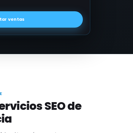
ar ventas
E
servicios SEO de
ia