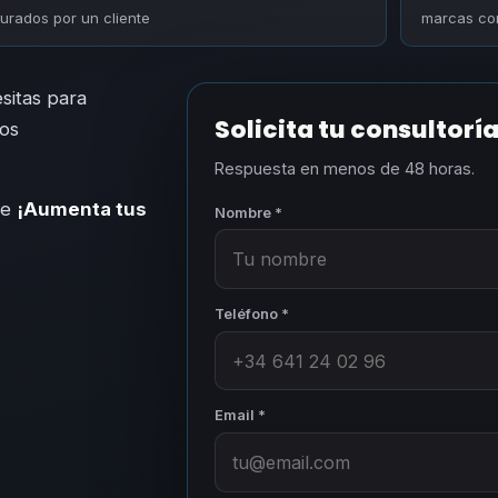
turados por un cliente
marcas con
sitas para
Solicita tu consultorí
Nos
Respuesta en menos de 48 horas.
le
¡Aumenta tus
Nombre *
Teléfono *
Email *