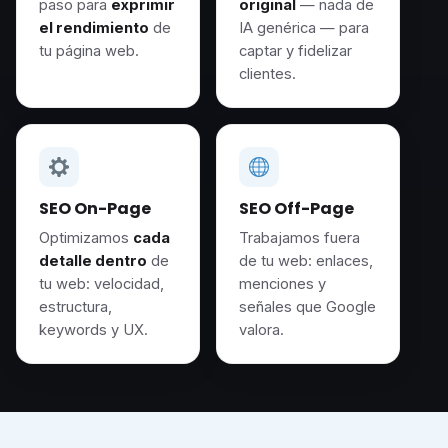
paso para
exprimir
original
— nada de
el rendimiento
de
IA genérica — para
tu página web.
captar y fidelizar
clientes.
SEO On-Page
SEO Off-Page
Optimizamos
cada
Trabajamos fuera
detalle dentro
de
de tu web: enlaces,
tu web: velocidad,
menciones y
estructura,
señales que Google
keywords y UX.
valora.