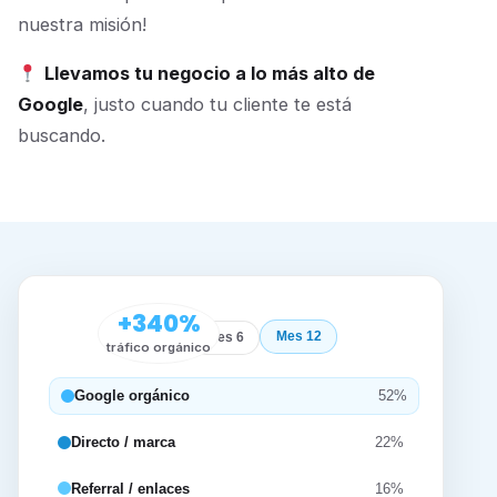
nuestra misión!
Llevamos tu negocio a lo más alto de
Google
, justo cuando tu cliente te está
buscando.
+340%
Mes 12
Inicio
Mes 6
tráfico orgánico
Google orgánico
52%
Directo / marca
22%
Referral / enlaces
16%