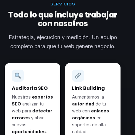
SERVICIOS
Todo lo que incluye trabajar
con nosotros
Estrategia, ejecución y medición. Un equipo
completo para que tu web genere negocio.
Auditoría SEO
Link Building
Nuestros
expertos
Aumentamos la
SEO
analizan tu
autoridad
de tu
web para
detectar
web con
enlaces
errores
y abrir
orgánicos
en
nuevas
soportes de alta
oportunidades
.
calidad.