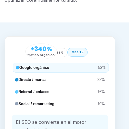
optimizar continuamente tu sitio.
+340%
Mes 12
Inicio
Mes 6
tráfico orgánico
Google orgánico
52%
Directo / marca
22%
Referral / enlaces
16%
Social / remarketing
10%
El SEO se convierte en el motor