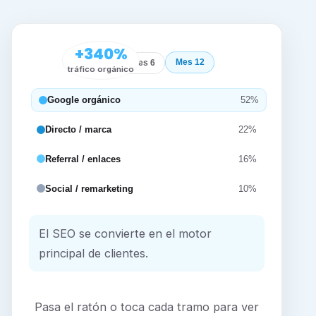
+340%
Mes 12
Inicio
Mes 6
tráfico orgánico
Google orgánico
52%
Directo / marca
22%
Referral / enlaces
16%
Social / remarketing
10%
El SEO se convierte en el motor
principal de clientes.
Pasa el ratón o toca cada tramo para ver