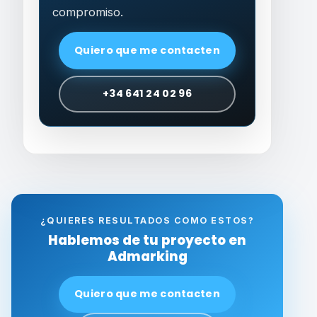
compromiso.
Quiero que me contacten
+34 641 24 02 96
¿QUIERES RESULTADOS COMO ESTOS?
Hablemos de tu proyecto en
Admarking
Quiero que me contacten