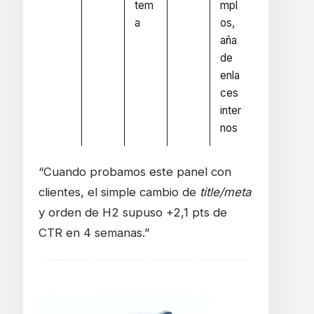
tem
mpl
a
os,
aña
de
enla
ces
inter
nos
“Cuando probamos este panel con
clientes, el simple cambio de
title/meta
y orden de H2 supuso +2,1 pts de
CTR en 4 semanas.”