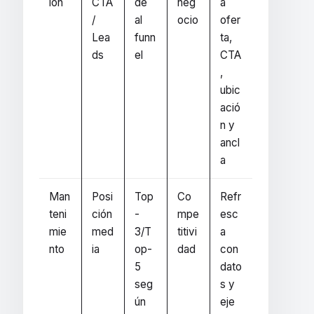
ión
CTA
de
neg
a
/
al
ocio
ofer
Lea
funn
ta,
ds
el
CTA
,
ubic
ació
n y
ancl
a
Man
Posi
Top
Co
Refr
teni
ción
-
mpe
esc
mie
med
3/T
titivi
a
nto
ia
op-
dad
con
5
dato
seg
s y
ún
eje