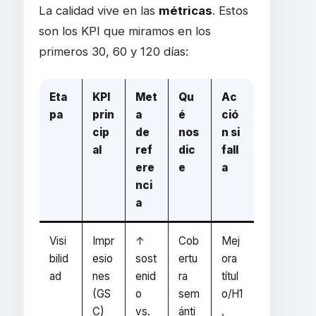
La calidad vive en las
métricas
. Estos
son los KPI que miramos en los
primeros 30, 60 y 120 días:
Eta
KPI
Met
Qu
Ac
pa
prin
a
é
ció
cip
de
nos
n si
al
ref
dic
fall
ere
e
a
nci
a
Visi
Impr
↑
Cob
Mej
bilid
esio
sost
ertu
ora
ad
nes
enid
ra
títul
(GS
o
sem
o/H1
C)
vs.
ánti
,