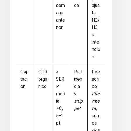
sem
ca
ajus
ana
ta
ante
H2/
rior
H3
a
inte
nció
n
Cap
CTR
≥
Pert
Ree
taci
orgá
SER
inen
scri
ón
nico
P
cia
be
med
y
title
ia
snip
/me
+0,
pet
ta
,
5–1
aña
pt
de
rich