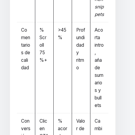
snip
pets
Co
%
>45
Prof
Aco
men
Scr
%
undi
rta
tario
oll
dad
intro
s de
75
y
,
cali
%+
ritm
aña
dad
o
de
sum
ario
s y
bull
ets
Con
Clic
%
Valo
Ca
vers
en
acor
r de
mbi