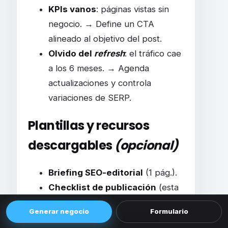
KPIs vanos
: páginas vistas sin
negocio. → Define un CTA
alineado al objetivo del post.
Olvido del
refresh
: el tráfico cae
a los 6 meses. → Agenda
actualizaciones y controla
variaciones de SERP.
Plantillas y recursos
descargables
(opcional)
Briefing SEO-editorial
(1 pág.).
Checklist de publicación
(esta
misma lista en PDF).
Generar negocio
Formulario
Plantilla de KPI por clúster